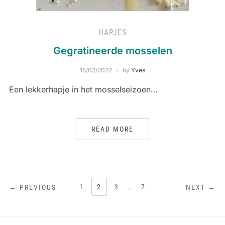
HAPJES
Gegratineerde mosselen
15/02/2022
by
Yves
Een lekkerhapje in het mosselseizoen…
READ MORE
BERICHTEN
1
2
3
…
7
← PREVIOUS
NEXT →
PAGINERING